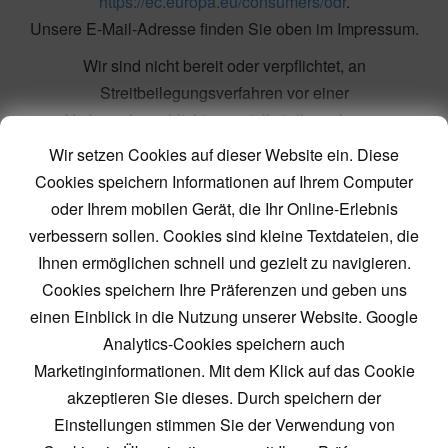
https://ec.europa.eu/consumers/odr
.
Unsere E-Mail-Adresse finden Sie oben im Impressum.
Wir sind nicht bereit oder verpflichtet, an
Streitbeilegungsverfahren vor einer
Verbraucherschlichtungsstelle teilzunehmen.
Wir setzen Cookies auf dieser Website ein. Diese
Haftung für Inhalte
Cookies speichern Informationen auf Ihrem Computer
oder Ihrem mobilen Gerät, die Ihr Online-Erlebnis
Als Diensteanbieter sind wir gemäß § 7 Abs.1 TMG für
verbessern sollen. Cookies sind kleine Textdateien, die
eigene Inhalte auf diesen Seiten nach den allgemeinen
Ihnen ermöglichen schnell und gezielt zu navigieren.
Gesetzen verantwortlich. Nach §§ 8 bis 10 TMG sind wir als
Cookies speichern Ihre Präferenzen und geben uns
Diensteanbieter jedoch nicht verpflichtet, übermittelte oder
einen Einblick in die Nutzung unserer Website. Google
gespeicherte fremde Informationen zu überwachen oder
Analytics-Cookies speichern auch
nach Umständen zu forschen, die auf eine rechtswidrige
Marketinginformationen. Mit dem Klick auf das Cookie
Tätigkeit hinweisen.
akzeptieren Sie dieses. Durch speichern der
Verpflichtungen zur Entfernung oder Sperrung der Nutzung
Einstellungen stimmen Sie der Verwendung von
von Informationen nach den allgemeinen Gesetzen bleiben