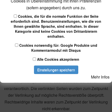
Cookies in Übereinstimmung mit Ihren Präferenzen
hiervon unberührt. Eine diesbezügliche Haftung ist jedoch
(sofern angegeben) durch uns zu.
erst ab dem Zeitpunkt der Kenntnis einer konkreten
Cookies, die für die normale Funktion der Seite
Rechtsverletzung möglich. Bei Bekanntwerden von
erforderlich sind. Benutzereinstellungen, wie die von
entsprechenden Rechtsverletzungen werden wir diese
Ihnen gewählte Sprache, sind enthalten. In dieser
Inhalte umgehend entfernen.
Kategorie sind keine Cookies von Drittanbietern
enthalten.
Haftung für Links
Cookies notwendig für: Google Produkte und
Kommentarmodul mit Disqus
Unser Angebot enthält Links zu externen Websites Dritter,
Alle Cookies akzeptieren
auf deren Inhalte wir keinen Einfluss haben. Deshalb
können wir für diese fremden Inhalte auch keine Gewähr
Einstellungen speichern
übernehmen. Für die Inhalte der verlinkten Seiten ist stets
Mehr Infos
der jeweilige Anbieter oder Betreiber der Seiten
verantwortlich. Die verlinkten Seiten wurden zum Zeitpunkt
der Verlinkung auf mögliche Rechtsverstöße überprüft.
Rechtswidrige Inhalte waren zum Zeitpunkt der Verlinkung
nicht erkennbar.