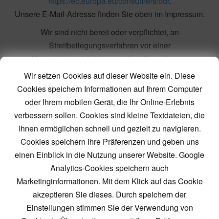
https://ec.europa.eu/consumers/odr
.
Unsere E-Mail-Adresse finden Sie oben im Impressum.
Wir sind nicht bereit oder verpflichtet, an
Streitbeilegungsverfahren vor einer
Verbraucherschlichtungsstelle teilzunehmen.
Wir setzen Cookies auf dieser Website ein. Diese
Haftung für Inhalte
Cookies speichern Informationen auf Ihrem Computer
oder Ihrem mobilen Gerät, die Ihr Online-Erlebnis
Als Diensteanbieter sind wir gemäß § 7 Abs.1 TMG für
verbessern sollen. Cookies sind kleine Textdateien, die
eigene Inhalte auf diesen Seiten nach den allgemeinen
Ihnen ermöglichen schnell und gezielt zu navigieren.
Gesetzen verantwortlich. Nach §§ 8 bis 10 TMG sind wir als
Cookies speichern Ihre Präferenzen und geben uns
Diensteanbieter jedoch nicht verpflichtet, übermittelte oder
einen Einblick in die Nutzung unserer Website. Google
gespeicherte fremde Informationen zu überwachen oder
Analytics-Cookies speichern auch
nach Umständen zu forschen, die auf eine rechtswidrige
Marketinginformationen. Mit dem Klick auf das Cookie
Tätigkeit hinweisen.
akzeptieren Sie dieses. Durch speichern der
Verpflichtungen zur Entfernung oder Sperrung der Nutzung
Einstellungen stimmen Sie der Verwendung von
von Informationen nach den allgemeinen Gesetzen bleiben