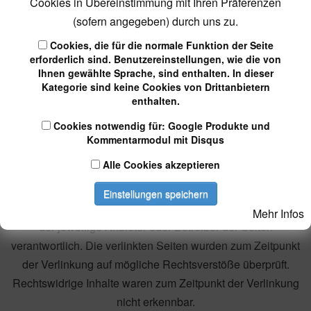
Cookies in Übereinstimmung mit Ihren Präferenzen
hiervon unberührt. Eine diesbezügliche Haftung ist jedoch
(sofern angegeben) durch uns zu.
erst ab dem Zeitpunkt der Kenntnis einer konkreten
Cookies, die für die normale Funktion der Seite
Rechtsverletzung möglich. Bei Bekanntwerden von
erforderlich sind. Benutzereinstellungen, wie die von
entsprechenden Rechtsverletzungen werden wir diese
Ihnen gewählte Sprache, sind enthalten. In dieser
Inhalte umgehend entfernen.
Kategorie sind keine Cookies von Drittanbietern
enthalten.
Haftung für Links
Cookies notwendig für: Google Produkte und
Kommentarmodul mit Disqus
Unser Angebot enthält Links zu externen Websites Dritter,
Alle Cookies akzeptieren
auf deren Inhalte wir keinen Einfluss haben. Deshalb
können wir für diese fremden Inhalte auch keine Gewähr
Einstellungen speichern
übernehmen. Für die Inhalte der verlinkten Seiten ist stets
Mehr Infos
der jeweilige Anbieter oder Betreiber der Seiten
verantwortlich. Die verlinkten Seiten wurden zum Zeitpunkt
der Verlinkung auf mögliche Rechtsverstöße überprüft.
Rechtswidrige Inhalte waren zum Zeitpunkt der Verlinkung
nicht erkennbar.